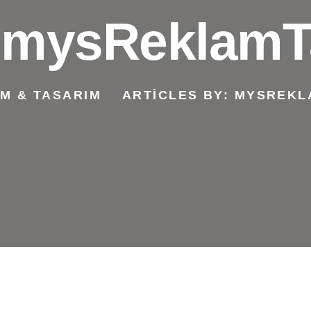
:
mysReklamT
M & TASARIM
ARTICLES BY: MYSREK
>