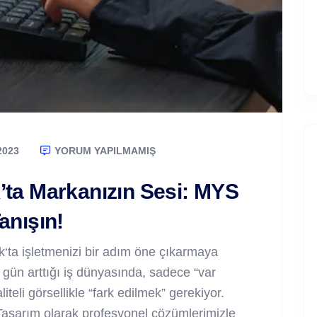
2023
YORUM YAPILMAMIŞ
’ta Markanızın Sesi: MYS
anışın!
k‘ta işletmenizi bir adım öne çıkarmaya
gün arttığı iş dünyasında, sadece “var
iteli görsellikle “fark edilmek” gerekiyor.
asarım olarak profesyonel çözümlerimizle